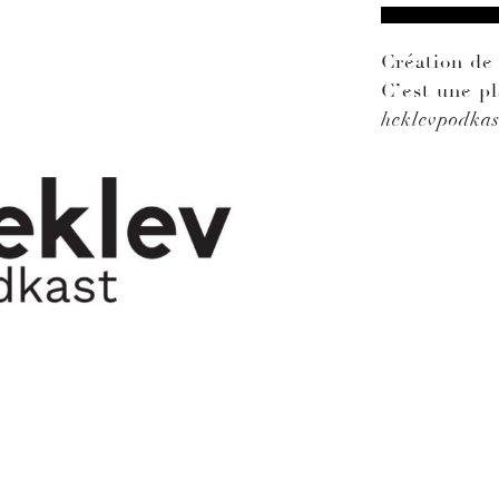
Création de 
C’est une p
heklevpodkas